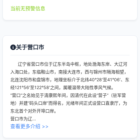
当前无预警信息
关于营口市
辽宁省营口市位于辽东半岛中枢，地处渤海东岸、大辽河
入海口处，东临鞍山市，南接大连市，西与锦州市隔海相望，
北连沈阳市和盘锦市，地理坐标介于北纬40°28′至41°06′、东
经121°56′至122°58′之间，属暖温带大陆性季风气候。
“营口”之名始见于清康熙年间，因清代在此设“营子”（驻军营
地）并建“码头口岸”而得名，光绪年间正式设营口直隶厅，为
东北首个对外开埠口岸。
营口市为辽...
查看更多介绍 >>