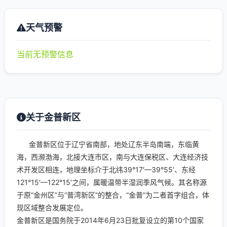
天气预警
当前无预警信息
关于金普新区
金普新区位于辽宁省南部，地处辽东半岛南端，东临黄
海，西濒渤海，北接大连市区，南与大连保税区、大连经济技
术开发区相连，地理坐标介于北纬39°17′—39°55′、东经
121°15′—122°15′之间，属暖温带半湿润季风气候。其名称源
于原“金州区”与“普湾新区”的整合，“金普”为二者首字组合，体
现区域整合发展定位。
金普新区是国务院于2014年6月23日批复设立的第10个国家