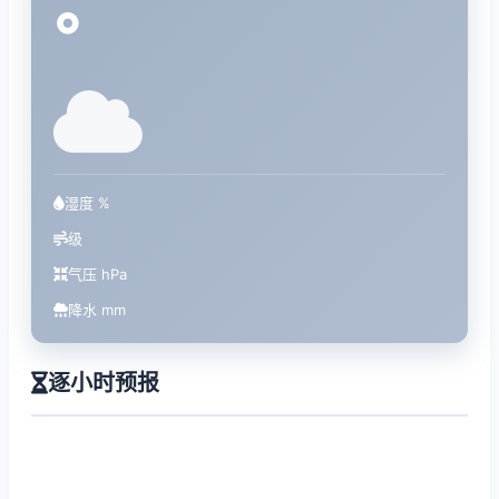
°
湿度 %
级
气压 hPa
降水 mm
逐小时预报