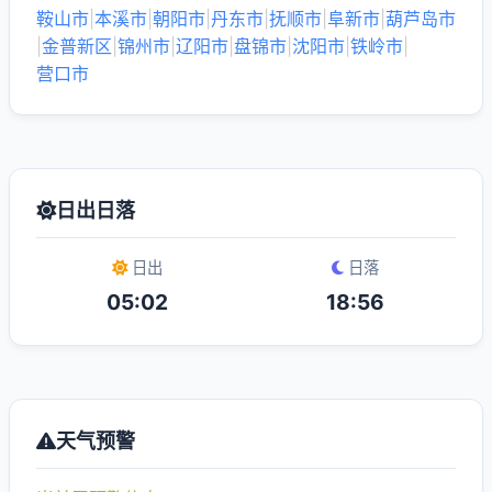
鞍山市
|
本溪市
|
朝阳市
|
丹东市
|
抚顺市
|
阜新市
|
葫芦岛市
|
金普新区
|
锦州市
|
辽阳市
|
盘锦市
|
沈阳市
|
铁岭市
|
营口市
日出日落
日出
日落
05:02
18:56
天气预警