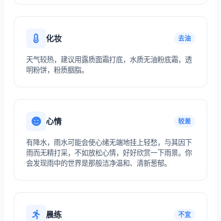
化妆
去油
天气较热，建议用露质面霜打底，水质无油粉底霜，透
明粉饼，粉质胭脂。
心情
较差
有降水，雨水可能会使心绪无端地挂上轻愁，与其因下
雨而无精打采，不如放松心情，好好欣赏一下雨景。你
会发现雨中的世界是那般洁净温和、清新葱郁。
晨练
不宜