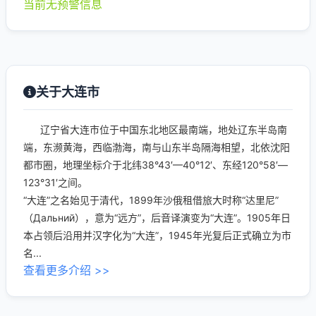
当前无预警信息
关于大连市
辽宁省大连市位于中国东北地区最南端，地处辽东半岛南
端，东濒黄海，西临渤海，南与山东半岛隔海相望，北依沈阳
都市圈，地理坐标介于北纬38°43′—40°12′、东经120°58′—
123°31′之间。
“大连”之名始见于清代，1899年沙俄租借旅大时称“达里尼”
（Дальний），意为“远方”，后音译演变为“大连”。1905年日
本占领后沿用并汉字化为“大连”，1945年光复后正式确立为市
名...
查看更多介绍 >>