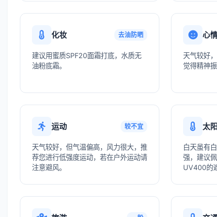
化妆
心
去油防晒
建议用蜜质SPF20面霜打底，水质无
天气较好，
油粉底霜。
觉得精神振
运动
太
较不宜
天气较好，但气温偏高，风力很大，推
白天虽有白
荐您进行低强度运动，若在户外运动请
强，建议佩
注意避风。
UV400的