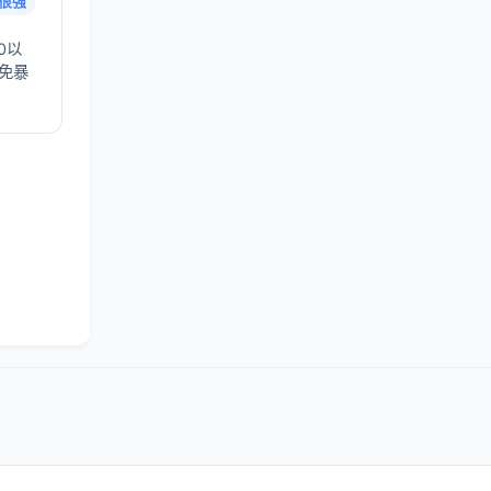
很强
0以
避免暴