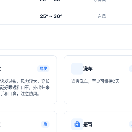
25° ~ 30°
东风
敏
洗车
易发
诱发过敏，风力较大，穿长
适宜洗车，至少可维持2天
戴好眼镜和口罩，外出归来
手和口鼻，注意防风。
衣
感冒
热