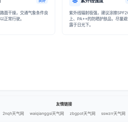
通
紫外线强度
良好
路面干燥，交通气象条件良
紫外线辐射极强，建议涂擦SPF2
以正常行驶。
上、PA++的防晒护肤品，尽量
露于日光下。
友情链接
2nqh天气网
waiqianggsi天气网
zbgpot天气网
sswzrr天气网