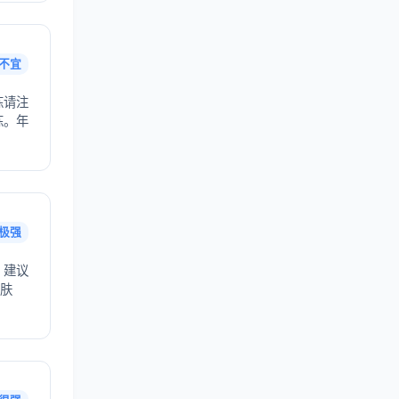
不宜
炼请注
炼。年
极强
，建议
护肤