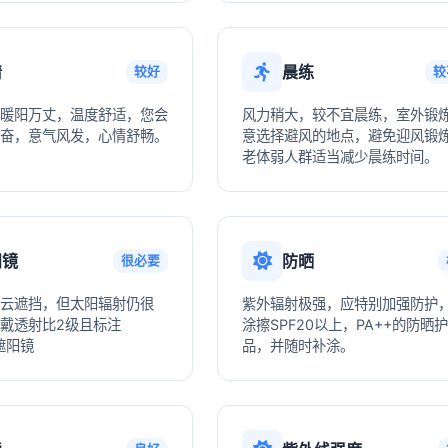
情
晨练
较好
较
暖阳万丈，温度舒适，您会
风力稍大，较不宜晨练，室外锻
奋，意气风发，心情舒畅。
意选择避风的地点，避免迎风锻
老体弱人群适当减少晨练时间。
阳镜
防晒
很必要
云遮挡，但太阳辐射仍很
紫外辐射极强，应特别加强防护
戴透射比2级且标注
涂擦SPF20以上，PA++的防晒
遮阳镜
品，并随时补涂。