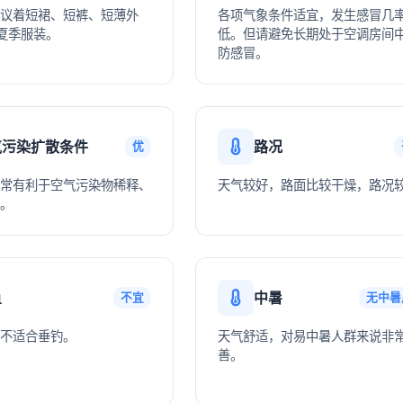
议着短裙、短裤、短薄外
各项气象条件适宜，发生感冒几
夏季服装。
低。但请避免长期处于空调房间
防感冒。
气污染扩散条件
路况
优
常有利于空气污染物稀释、
天气较好，路面比较干燥，路况
。
鱼
中暑
不宜
无中暑
不适合垂钓。
天气舒适，对易中暑人群来说非
善。