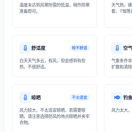
温度未达到风寒所需的低温，稍作防寒
天气热，建
准备即可。
套、T恤等
舒适度
空
较不舒适
白天天气多云，有风，但会感到有些
气象条件非
热，不很舒适。
扩散和清除
晾晒
钓
不太适宜
风力较大，不太适宜晾晒，若需要晾
风力太大，
晒，请注意选择防风的地点晾晒并夹牢
衣物。