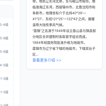
带，地处辽东湾北岸，东与鞍山市相邻，南
临渤海辽东湾，西接锦州市，北靠沈阳市和
阜新市，地理坐标介于北纬40°39′—
41°27′、东经121°25′—122°42′之间，属暖
3-4级
温带大陆性季风气候。
“盘锦”之名源于1949年设立盘山县与锦县部
分地区合并建制时各取首字组合而成，
5-6级
1984年经国务院批准升格为地级市。
盘锦市为辽宁省下辖的地级市，下辖双台子
5-6级
区...
查看更多介绍 >>
4-5级
1-3级
1-3级
1-3级