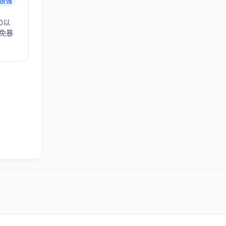
很强
0以
避免暴