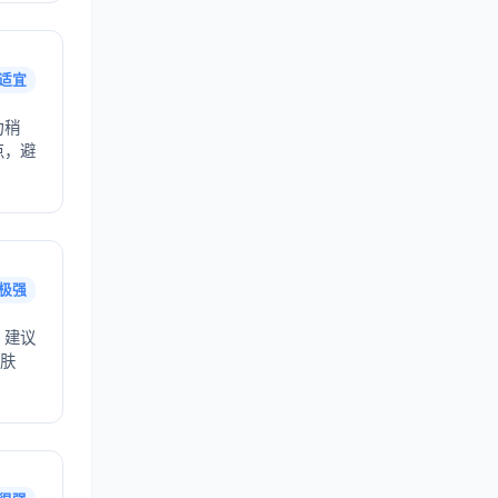
适宜
力稍
点，避
极强
，建议
护肤