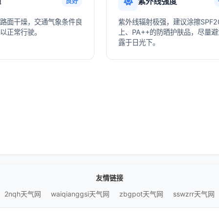
通
紫外线强度
良好
路面干燥，交通气象条件良
紫外线辐射极强，建议涂擦SPF2
以正常行驶。
上、PA++的防晒护肤品，尽量
露于日光下。
友情链接
2nqh天气网
waiqianggsi天气网
zbgpot天气网
sswzrr天气网