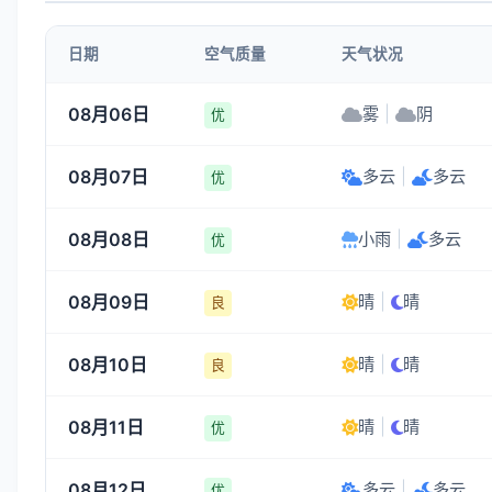
1-3
1-3
1-3
1-3
日期
空气质量
天气状况
16:00
17:00
18:00
19:00
08月06日
雾
|
阴
优
31°
30°
29°
27°
08月07日
多云
|
多云
1-3
1-3
1-3
1-3
优
08月08日
小雨
|
多云
优
08月09日
晴
|
晴
良
08月10日
晴
|
晴
良
08月11日
晴
|
晴
优
08月12日
多云
|
多云
优