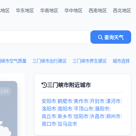
北地区
华东地区
华南地区
华中地区
西南地区
西北地区
查询天气
门峡市空气质量
三门峡市出行建议
三门峡市养生建议
城市选择
三门峡市附近城市
2:35
安阳市
|
鹤壁市
|
焦作市
|
开封市
|
漯河市
|
洛阳市
|
南阳市
|
平顶山市
|
濮阳市
|
商丘市
|
新乡市
|
信阳市
|
许昌市
|
郑州市
|
周口市
|
驻马店市