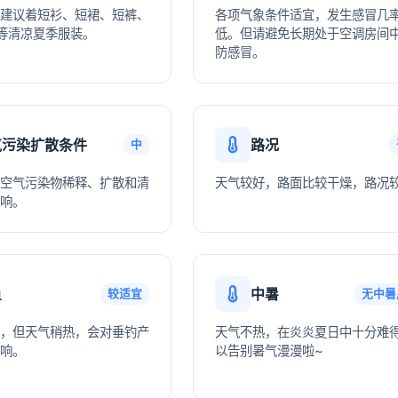
建议着短衫、短裙、短裤、
各项气象条件适宜，发生感冒几
等清凉夏季服装。
低。但请避免长期处于空调房间
防感冒。
气污染扩散条件
路况
中
空气污染物稀释、扩散和清
天气较好，路面比较干燥，路况
响。
鱼
中暑
较适宜
无中暑
，但天气稍热，会对垂钓产
天气不热，在炎炎夏日中十分难
响。
以告别暑气漫漫啦~