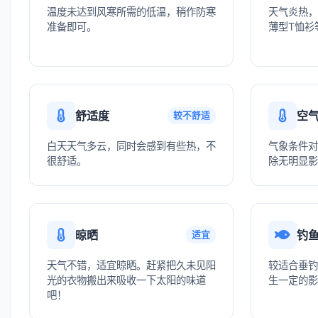
温度未达到风寒所需的低温，稍作防寒
天气炎热，
准备即可。
薄型T恤衫
舒适度
空
较不舒适
白天天气多云，同时会感到有些热，不
气象条件对
很舒适。
除无明显影
晾晒
钓
适宜
天气不错，适宜晾晒。赶紧把久未见阳
较适合垂钓
光的衣物搬出来吸收一下太阳的味道
生一定的影
吧！