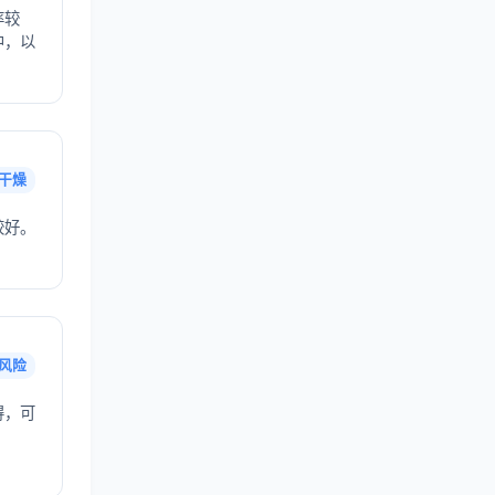
率较
中，以
干燥
较好。
风险
得，可