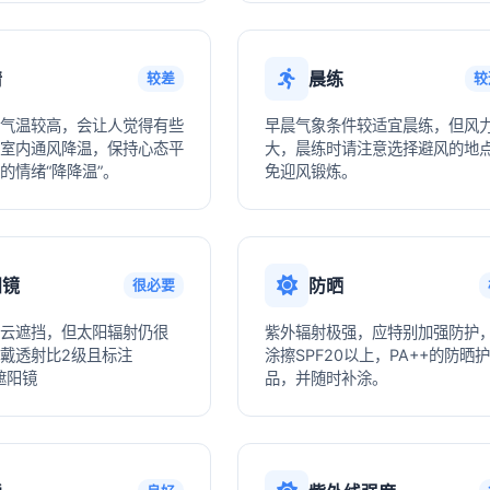
情
晨练
较差
较
气温较高，会让人觉得有些
早晨气象条件较适宜晨练，但风
室内通风降温，保持心态平
大，晨练时请注意选择避风的地
的情绪“降降温”。
免迎风锻炼。
阳镜
防晒
很必要
云遮挡，但太阳辐射仍很
紫外辐射极强，应特别加强防护
戴透射比2级且标注
涂擦SPF20以上，PA++的防晒
遮阳镜
品，并随时补涂。