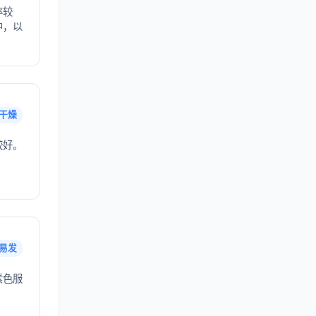
率较
中，以
干燥
较好。
易发
素色服