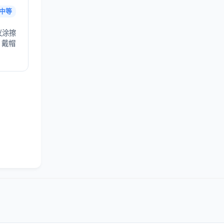
中等
议涂擦
，戴帽