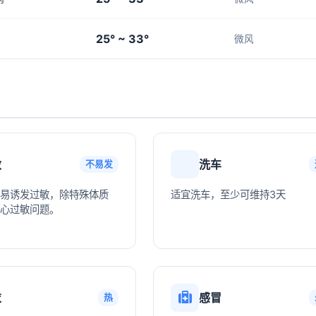
25° ~ 33°
微风
敏
洗车
不易发
易诱发过敏，除特殊体质
适宜洗车，至少可维持3天
心过敏问题。
衣
感冒
热