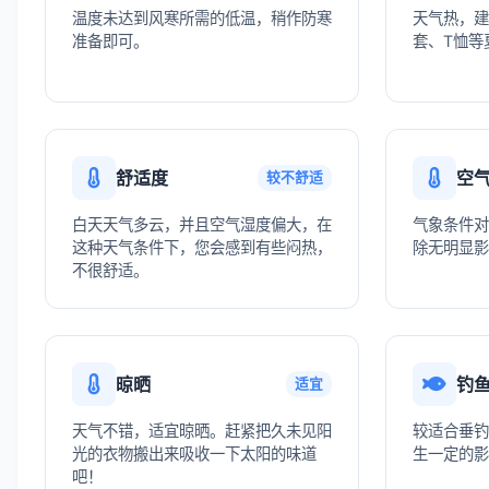
温度未达到风寒所需的低温，稍作防寒
天气热，建
准备即可。
套、T恤等
舒适度
空
较不舒适
白天天气多云，并且空气湿度偏大，在
气象条件对
这种天气条件下，您会感到有些闷热，
除无明显影
不很舒适。
晾晒
钓
适宜
天气不错，适宜晾晒。赶紧把久未见阳
较适合垂钓
光的衣物搬出来吸收一下太阳的味道
生一定的影
吧！