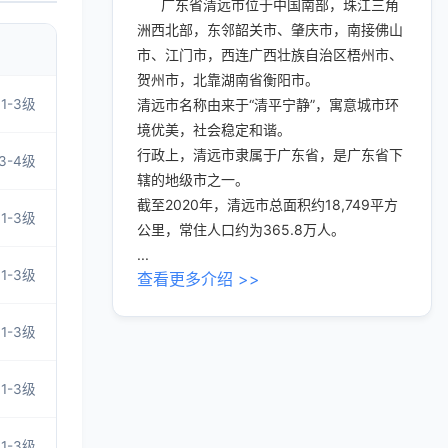
广东省清远市位于中国南部，珠江三角
洲西北部，东邻韶关市、肇庆市，南接佛山
市、江门市，西连广西壮族自治区梧州市、
贺州市，北靠湖南省衡阳市。
1-3级
清远市名称由来于“清平宁静”，寓意城市环
境优美，社会稳定和谐。
行政上，清远市隶属于广东省，是广东省下
3-4级
辖的地级市之一。
截至2020年，清远市总面积约18,749平方
1-3级
公里，常住人口约为365.8万人。
...
1-3级
查看更多介绍 >>
1-3级
1-3级
1-3级