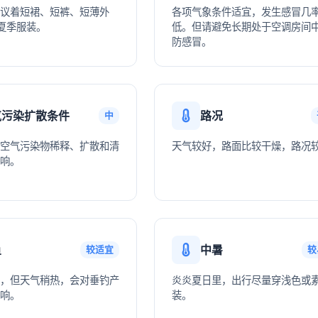
议着短裙、短裤、短薄外
各项气象条件适宜，发生感冒几
夏季服装。
低。但请避免长期处于空调房间
防感冒。
气污染扩散条件
路况
中
空气污染物稀释、扩散和清
天气较好，路面比较干燥，路况
响。
鱼
中暑
较适宜
较
，但天气稍热，会对垂钓产
炎炎夏日里，出行尽量穿浅色或
响。
装。