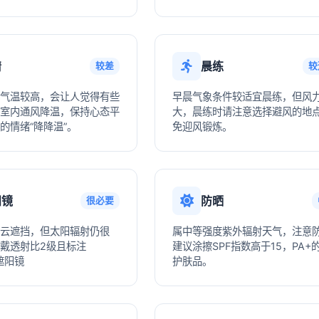
情
晨练
较差
较
气温较高，会让人觉得有些
早晨气象条件较适宜晨练，但风
室内通风降温，保持心态平
大，晨练时请注意选择避风的地
的情绪“降降温”。
免迎风锻炼。
阳镜
防晒
很必要
云遮挡，但太阳辐射仍很
属中等强度紫外辐射天气，注意
戴透射比2级且标注
建议涂擦SPF指数高于15，PA+
遮阳镜
护肤品。