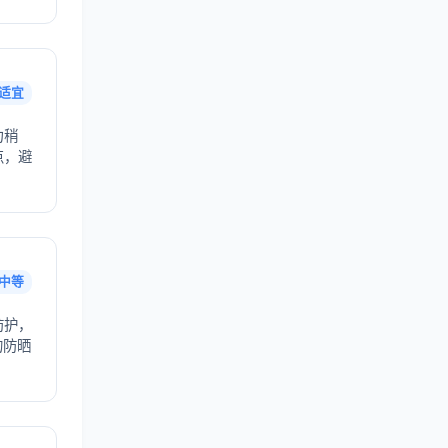
适宜
力稍
点，避
中等
防护，
的防晒