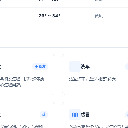
26° ~ 34°
微风
敏
洗车
不易发
易诱发过敏，除特殊体质
适宜洗车，至少可维持3天
心过敏问题。
衣
感冒
热
议着短裙、短裤、短薄外
各项气象条件适宜，发生感冒几