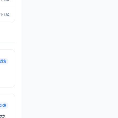
1-3级
适宜
少发
率较