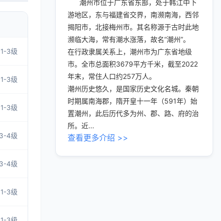
潮州市位于广东省东部，处于韩江中下
游地区，东与福建省交界，南濒南海，西邻
揭阳市，北接梅州市。其名称源于古时此地
濒临大海，常有潮水涨落，故名“潮州”。
1-3级
在行政隶属关系上，潮州市为广东省地级
市。全市总面积3679平方千米，截至2022
年末，常住人口约257万人。
1-3级
潮州历史悠久，是国家历史文化名城。秦朝
时期属南海郡，隋开皇十一年（591年）始
1-3级
置潮州，此后历代多为州、郡、路、府的治
所。近...
3-4级
查看更多介绍 >>
3-4级
1-3级
1-3级