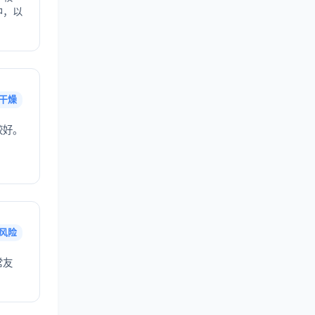
中，以
干燥
较好。
风险
常友