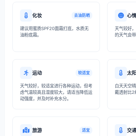
化妆
心
去油防晒
建议用蜜质SPF20面霜打底，水质无
天气较好，
油粉底霜。
的天气会带
运动
太
较适宜
天气较好，较适宜进行各种运动，但考
白天天空晴
虑气温较高且湿度较大，请适当降低运
戴透射比2
动强度，并及时补充水分。
旅游
交
适宜