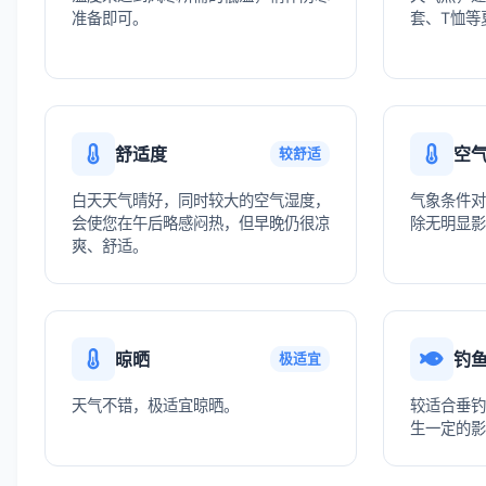
准备即可。
套、T恤等
舒适度
空
较舒适
白天天气晴好，同时较大的空气湿度，
气象条件对
会使您在午后略感闷热，但早晚仍很凉
除无明显影
爽、舒适。
晾晒
钓
极适宜
天气不错，极适宜晾晒。
较适合垂钓
生一定的影