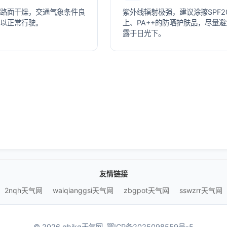
路面干燥，交通气象条件良
紫外线辐射极强，建议涂擦SPF2
以正常行驶。
上、PA++的防晒护肤品，尽量
露于日光下。
友情链接
2nqh天气网
waiqianggsi天气网
zbgpot天气网
sswzrr天气网
© 2026 ghjkq天气网.
鄂ICP备2025098559号-5