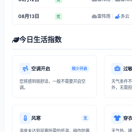
08月13日
雷阵雨
|
多云
优
今日生活指数
空调开启
过
较少开启
您将感到很舒适，一般不需要开启空
天气条件不
调。
外，无需担
风寒
穿
无
温度未达到风寒所需的低温，稍作防寒
天气热，建