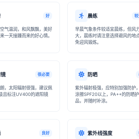
情
晨练
好
较
空气温润，和风飘飘，美好
早晨气象条件较适宜晨练，但风
来一天接踵而来的好心情。
大，晨练时请注意选择避风的地
免迎风锻炼。
阳镜
防晒
很必要
朗，太阳辐射很强，建议佩
紫外辐射极强，应特别加强防护
级且标注UV400的遮阳镜
涂擦SPF20以上，PA++的防晒
品，并随时补涂。
通
紫外线强度
良好