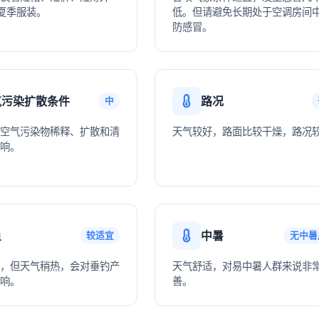
夏季服装。
低。但请避免长期处于空调房间
防感冒。
气污染扩散条件
路况
中
空气污染物稀释、扩散和清
天气较好，路面比较干燥，路况
响。
鱼
中暑
较适宜
无中暑
，但天气稍热，会对垂钓产
天气舒适，对易中暑人群来说非
响。
善。