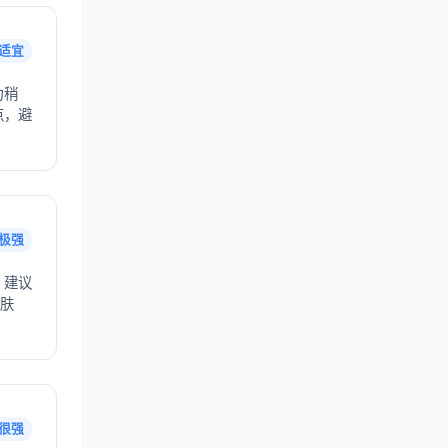
适宜
力稍
点，避
极强
，建议
护肤
很强