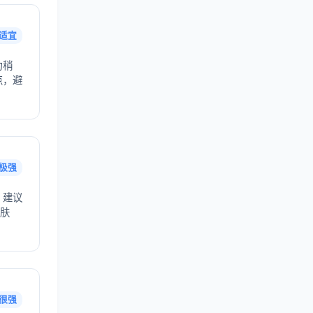
适宜
力稍
点，避
极强
，建议
护肤
很强