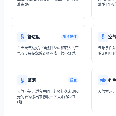
准备即可。
薄型T恤衫
舒适度
空
很不舒适
白天天气晴好，但烈日炎炎和较大的空
气象条件对
气湿度会使您感到很闷热，很不舒适。
除无明显影
晾晒
钓
适宜
天气不错，适宜晾晒。赶紧把久未见阳
天气太热，
光的衣物搬出来吸收一下太阳的味道
吧！