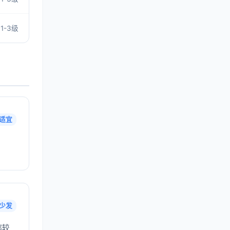
1-3级
适宜
少发
率较