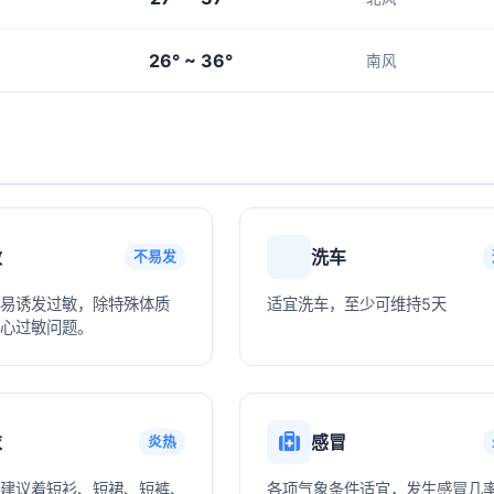
26° ~ 36°
南风
敏
洗车
不易发
易诱发过敏，除特殊体质
适宜洗车，至少可维持5天
心过敏问题。
衣
感冒
炎热
建议着短衫、短裙、短裤、
各项气象条件适宜，发生感冒几