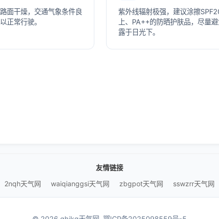
路面干燥，交通气象条件良
紫外线辐射极强，建议涂擦SPF2
以正常行驶。
上、PA++的防晒护肤品，尽量
露于日光下。
友情链接
2nqh天气网
waiqianggsi天气网
zbgpot天气网
sswzrr天气网
© 2026 ghjkq天气网.
鄂ICP备2025098559号-5