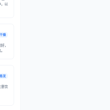
中，以
干燥
较好，
息。
易发
注意饮