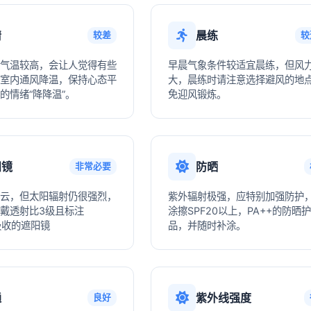
情
晨练
较差
较
气温较高，会让人觉得有些
早晨气象条件较适宜晨练，但风
室内通风降温，保持心态平
大，晨练时请注意选择避风的地
的情绪“降降温”。
免迎风锻炼。
阳镜
防晒
非常必要
云，但太阳辐射仍很强烈，
紫外辐射极强，应特别加强防护
戴透射比3级且标注
涂擦SPF20以上，PA++的防晒
V吸收的遮阳镜
品，并随时补涂。
通
紫外线强度
良好