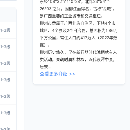
东经108°32′至110°28′，北纬23°54′至
26°03′之间。因柳江而得名，古称“龙城”，
是广西重要的工业城市和交通枢纽。
柳州市隶属于广西壮族自治区，下辖4个市
1-3级
辖区、4个县及2个自治县，总面积为1.86万
平方公里，常住人口约417万人（2022年数
据）。
1-3级
柳州历史悠久，早在新石器时代晚期就有人
类活动。秦朝时属桂林郡，汉代设潭中县，
1-3级
唐宋...
查看更多介绍 >>
1-3级
1-3级
1-3级
1-3级