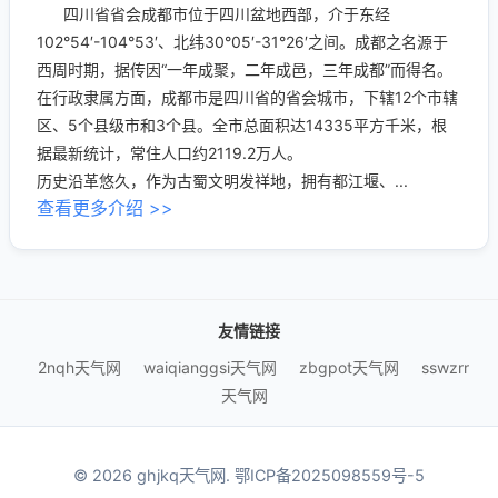
四川省省会成都市位于四川盆地西部，介于东经
102°54′-104°53′、北纬30°05′-31°26′之间。成都之名源于
西周时期，据传因“一年成聚，二年成邑，三年成都”而得名。
在行政隶属方面，成都市是四川省的省会城市，下辖12个市辖
区、5个县级市和3个县。全市总面积达14335平方千米，根
据最新统计，常住人口约2119.2万人。
历史沿革悠久，作为古蜀文明发祥地，拥有都江堰、...
查看更多介绍 >>
友情链接
2nqh天气网
waiqianggsi天气网
zbgpot天气网
sswzrr
天气网
© 2026 ghjkq天气网.
鄂ICP备2025098559号-5