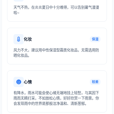
天气不热，在炎炎夏日中十分难得，可以告别暑气漫漫
啦~
化妆
保湿
风力不大，建议用中性保湿型霜类化妆品，无需选用防
晒化妆品。
心情
较差
有降水，雨水可能会使心绪无端地挂上轻愁，与其因下
雨而无精打采，不如放松心情，好好欣赏一下雨景。你
会发现雨中的世界是那般洁净温和、清新葱郁。